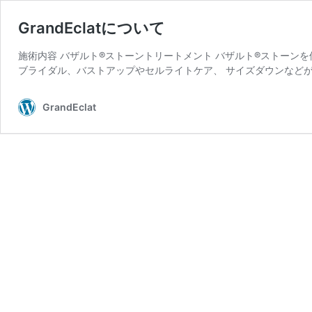
GrandEclatについて
施術内容 バザルト®︎ストーントリートメント バザルト®︎ストー
ブライダル、バストアップやセルライトケア、 サイズダウンなどが
GrandEclat